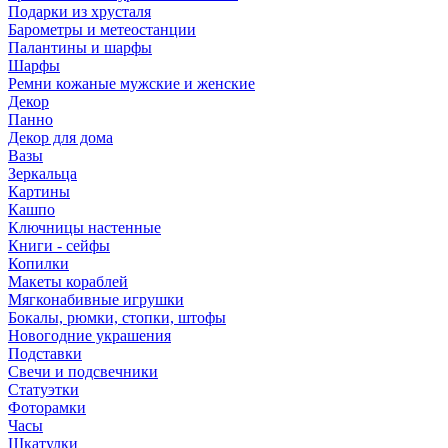
Подарки из хрусталя
Барометры и метеостанции
Палантины и шарфы
Шарфы
Ремни кожаные мужские и женские
Декор
Панно
Декор для дома
Вазы
Зеркальца
Картины
Кашпо
Ключницы настенные
Книги - сейфы
Копилки
Макеты кораблей
Мягконабивные игрушки
Бокалы, рюмки, стопки, штофы
Новогодние украшения
Подставки
Свечи и подсвечники
Статуэтки
Фоторамки
Часы
Шкатулки