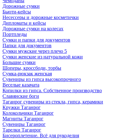
Чемоданы
Дорожные сумки
Бьюти-кейсы
Несессеры и дорожные косметички
Дипломаты и кейсы
Дорожные сумки на колесах
Портпледы
Сумки и папки для документов
Папки для документов
Сумки мужские через плечо 5
Сумки женские из натуральной кожи
Большие сумки
Шоперы, кроссбоди, торбы
Сумка-рюкзак женская
Сувениры из гипса высокопрочного
Веселые казачата
Копилки из гипса. Собственное производство
Славянские боги
Таганрог сувениры из стекла, гипса, керамики
Кружки Таганрог
Колокольчики Таганрог
Магниты Таганрог
Сувениры Таганрог
Тарелки Таганрог
Бисероплетение. Всё для рукоделия