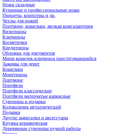
Ножи складные
Кухонные и профессиональные ножи
Пинцеты, книпсеры и др.
Чехлы для ножей
Портмоне, кошельки, мелкая кожгалантерея
Визитницы
Ключницы
Косметички
Кредитницы
Обложки для документов
Мини кошелек-ключница пристегивающийся
Зажимы для денег
Кошельки
Монетницы
Портмоне
Портфели
Портфели классические
Портфели матерчатые каркасные
Сувениры и подарки
Колокольчик металлический
Подарки
Другие зажигалки и аксессуары
Кружка керамическая
Деревянные сувениры ручной работы
Посуда