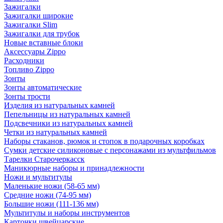
Зажигалки
Зажигалки широкие
Зажигалки Slim
Зажигалки для трубок
Новые вставные блоки
Аксессуары Zippo
Расходники
Топливо Zippo
Зонты
Зонты автоматические
Зонты трости
Изделия из натуральных камней
Пепельницы из натуральных камней
Подсвечники из натуральных камней
Четки из натуральных камней
Наборы стаканов, рюмок и стопок в подарочных коробках
Сумки детские силиконовые с персонажами из мультфильмов
Тарелки Старочеркасск
Маникюрные наборы и принадлежности
Ножи и мультитулы
Маленькие ножи (58-65 мм)
Средние ножи (74-95 мм)
Большие ножи (111-136 мм)
Мультитулы и наборы инструментов
Карточки швейцарские