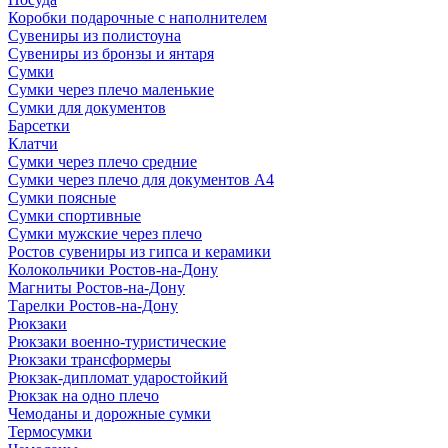
Коробки подарочные с наполнителем
Сувениры из полистоуна
Сувениры из бронзы и янтаря
Сумки
Сумки через плечо маленькие
Сумки для документов
Барсетки
Клатчи
Сумки через плечо средние
Сумки через плечо для документов А4
Сумки поясные
Сумки спортивные
Сумки мужские через плечо
Ростов сувениры из гипса и керамики
Колокольчики Ростов-на-Дону
Магниты Ростов-на-Дону
Тарелки Ростов-на-Дону
Рюкзаки
Рюкзаки военно-туристические
Рюкзаки трансформеры
Рюкзак-дипломат ударостойкий
Рюкзак на одно плечо
Чемоданы и дорожные сумки
Термосумки