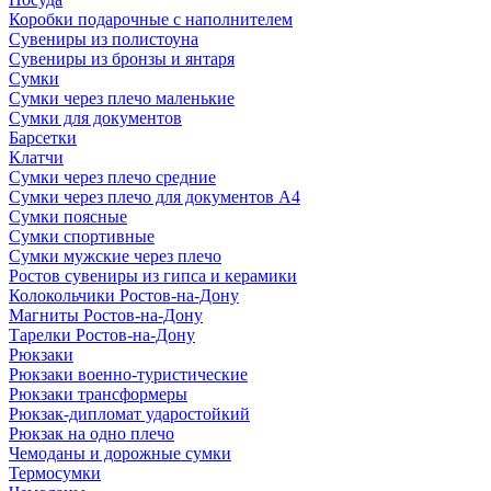
Коробки подарочные с наполнителем
Сувениры из полистоуна
Сувениры из бронзы и янтаря
Сумки
Сумки через плечо маленькие
Сумки для документов
Барсетки
Клатчи
Сумки через плечо средние
Сумки через плечо для документов А4
Сумки поясные
Сумки спортивные
Сумки мужские через плечо
Ростов сувениры из гипса и керамики
Колокольчики Ростов-на-Дону
Магниты Ростов-на-Дону
Тарелки Ростов-на-Дону
Рюкзаки
Рюкзаки военно-туристические
Рюкзаки трансформеры
Рюкзак-дипломат ударостойкий
Рюкзак на одно плечо
Чемоданы и дорожные сумки
Термосумки