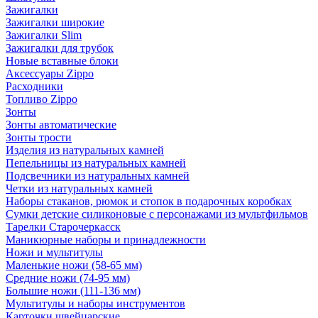
Зажигалки
Зажигалки широкие
Зажигалки Slim
Зажигалки для трубок
Новые вставные блоки
Аксессуары Zippo
Расходники
Топливо Zippo
Зонты
Зонты автоматические
Зонты трости
Изделия из натуральных камней
Пепельницы из натуральных камней
Подсвечники из натуральных камней
Четки из натуральных камней
Наборы стаканов, рюмок и стопок в подарочных коробках
Сумки детские силиконовые с персонажами из мультфильмов
Тарелки Старочеркасск
Маникюрные наборы и принадлежности
Ножи и мультитулы
Маленькие ножи (58-65 мм)
Средние ножи (74-95 мм)
Большие ножи (111-136 мм)
Мультитулы и наборы инструментов
Карточки швейцарские