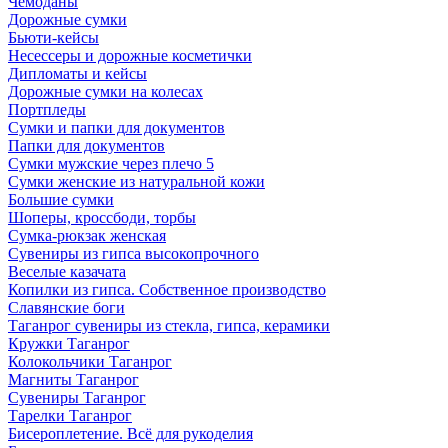
Чемоданы
Дорожные сумки
Бьюти-кейсы
Несессеры и дорожные косметички
Дипломаты и кейсы
Дорожные сумки на колесах
Портпледы
Сумки и папки для документов
Папки для документов
Сумки мужские через плечо 5
Сумки женские из натуральной кожи
Большие сумки
Шоперы, кроссбоди, торбы
Сумка-рюкзак женская
Сувениры из гипса высокопрочного
Веселые казачата
Копилки из гипса. Собственное производство
Славянские боги
Таганрог сувениры из стекла, гипса, керамики
Кружки Таганрог
Колокольчики Таганрог
Магниты Таганрог
Сувениры Таганрог
Тарелки Таганрог
Бисероплетение. Всё для рукоделия