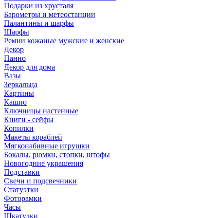
Подарки из хрусталя
Барометры и метеостанции
Палантины и шарфы
Шарфы
Ремни кожаные мужские и женские
Декор
Панно
Декор для дома
Вазы
Зеркальца
Картины
Кашпо
Ключницы настенные
Книги - сейфы
Копилки
Макеты кораблей
Мягконабивные игрушки
Бокалы, рюмки, стопки, штофы
Новогодние украшения
Подставки
Свечи и подсвечники
Статуэтки
Фоторамки
Часы
Шкатулки