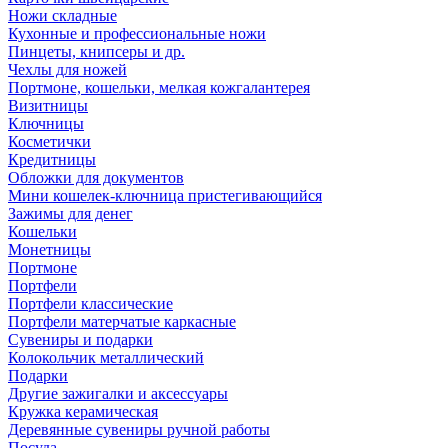
Ножи складные
Кухонные и профессиональные ножи
Пинцеты, книпсеры и др.
Чехлы для ножей
Портмоне, кошельки, мелкая кожгалантерея
Визитницы
Ключницы
Косметички
Кредитницы
Обложки для документов
Мини кошелек-ключница пристегивающийся
Зажимы для денег
Кошельки
Монетницы
Портмоне
Портфели
Портфели классические
Портфели матерчатые каркасные
Сувениры и подарки
Колокольчик металлический
Подарки
Другие зажигалки и аксессуары
Кружка керамическая
Деревянные сувениры ручной работы
Посуда