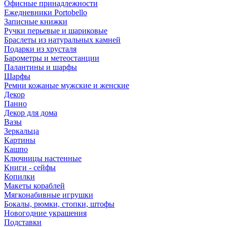
Офисные принадлежности
Ежедневники Portobello
Записные книжки
Ручки перьевые и шариковые
Браслеты из натуральных камней
Подарки из хрусталя
Барометры и метеостанции
Палантины и шарфы
Шарфы
Ремни кожаные мужские и женские
Декор
Панно
Декор для дома
Вазы
Зеркальца
Картины
Кашпо
Ключницы настенные
Книги - сейфы
Копилки
Макеты кораблей
Мягконабивные игрушки
Бокалы, рюмки, стопки, штофы
Новогодние украшения
Подставки