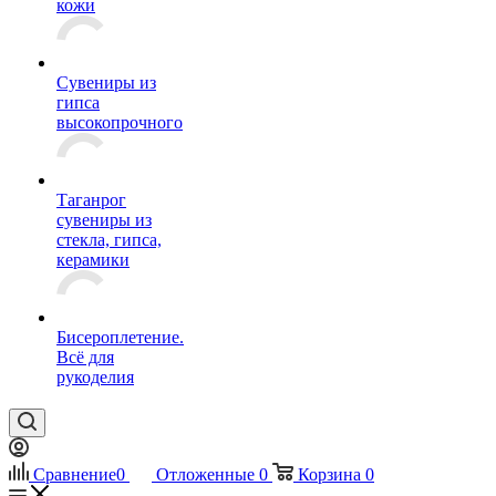
кожи
Сувениры из
гипса
высокопрочного
Таганрог
сувениры из
стекла, гипса,
керамики
Бисероплетение.
Всё для
рукоделия
Сравнение
0
Отложенные
0
Корзина
0