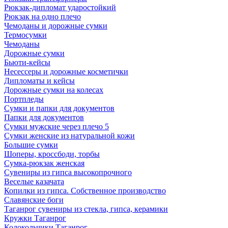
Рюкзак-дипломат ударостойкий
Рюкзак на одно плечо
Чемоданы и дорожные сумки
Термосумки
Чемоданы
Дорожные сумки
Бьюти-кейсы
Несессеры и дорожные косметички
Дипломаты и кейсы
Дорожные сумки на колесах
Портпледы
Сумки и папки для документов
Папки для документов
Сумки мужские через плечо 5
Сумки женские из натуральной кожи
Большие сумки
Шоперы, кроссбоди, торбы
Сумка-рюкзак женская
Сувениры из гипса высокопрочного
Веселые казачата
Копилки из гипса. Собственное производство
Славянские боги
Таганрог сувениры из стекла, гипса, керамики
Кружки Таганрог
Колокольчики Таганрог