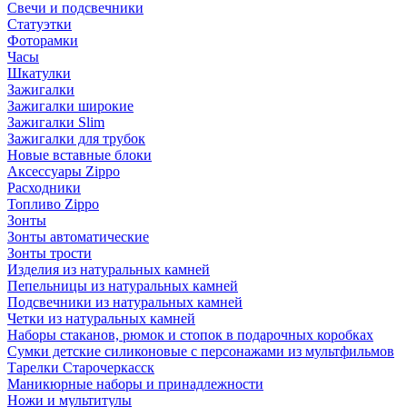
Свечи и подсвечники
Статуэтки
Фоторамки
Часы
Шкатулки
Зажигалки
Зажигалки широкие
Зажигалки Slim
Зажигалки для трубок
Новые вставные блоки
Аксессуары Zippo
Расходники
Топливо Zippo
Зонты
Зонты автоматические
Зонты трости
Изделия из натуральных камней
Пепельницы из натуральных камней
Подсвечники из натуральных камней
Четки из натуральных камней
Наборы стаканов, рюмок и стопок в подарочных коробках
Сумки детские силиконовые с персонажами из мультфильмов
Тарелки Старочеркасск
Маникюрные наборы и принадлежности
Ножи и мультитулы