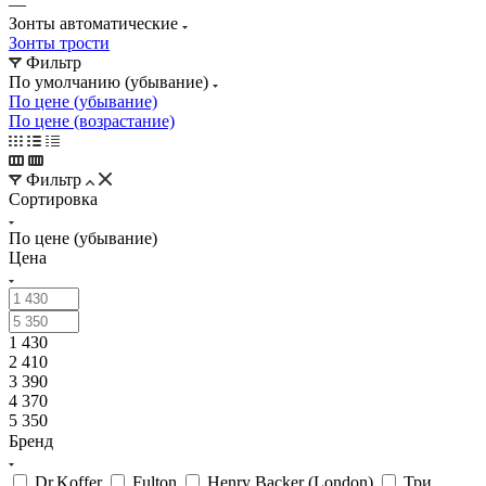
—
Зонты автоматические
Зонты трости
Фильтр
По умолчанию (убывание)
По цене (убывание)
По цене (возрастание)
Фильтр
Сортировка
По цене (убывание)
Цена
1 430
2 410
3 390
4 370
5 350
Бренд
Dr.Koffer
Fulton
Henry Backer (London)
Три