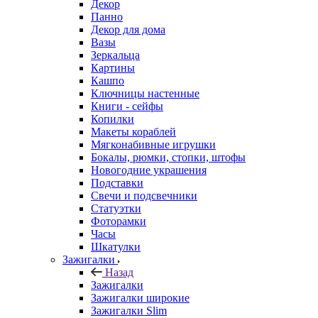
Декор
Панно
Декор для дома
Вазы
Зеркальца
Картины
Кашпо
Ключницы настенные
Книги - сейфы
Копилки
Макеты кораблей
Мягконабивные игрушки
Бокалы, рюмки, стопки, штофы
Новогодние украшения
Подставки
Свечи и подсвечники
Статуэтки
Фоторамки
Часы
Шкатулки
Зажигалки
Назад
Зажигалки
Зажигалки широкие
Зажигалки Slim