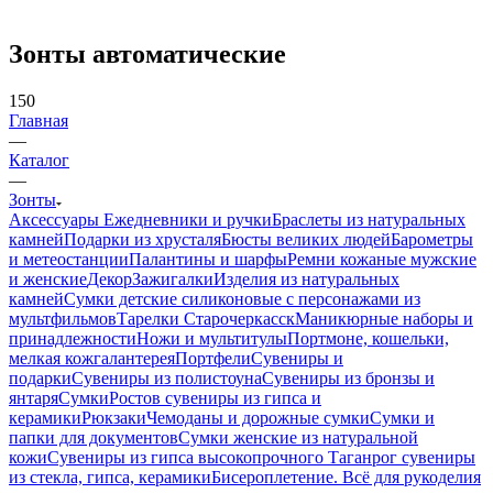
Зонты автоматические
150
Главная
—
Каталог
—
Зонты
Аксессуары
Ежедневники и ручки
Браслеты из натуральных
камней
Подарки из хрусталя
Бюсты великих людей
Барометры
и метеостанции
Палантины и шарфы
Ремни кожаные мужские
и женские
Декор
Зажигалки
Изделия из натуральных
камней
Сумки детские силиконовые с персонажами из
мультфильмов
Тарелки Старочеркасск
Маникюрные наборы и
принадлежности
Ножи и мультитулы
Портмоне, кошельки,
мелкая кожгалантерея
Портфели
Сувениры и
подарки
Сувениры из полистоуна
Сувениры из бронзы и
янтаря
Сумки
Ростов сувениры из гипса и
керамики
Рюкзаки
Чемоданы и дорожные сумки
Сумки и
папки для документов
Сумки женские из натуральной
кожи
Сувениры из гипса высокопрочного
Таганрог сувениры
из стекла, гипса, керамики
Бисероплетение. Всё для рукоделия