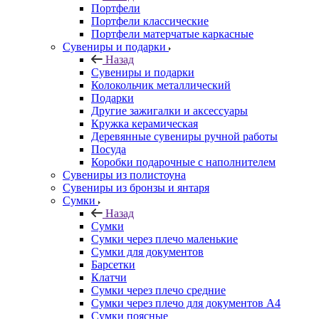
Портфели
Портфели классические
Портфели матерчатые каркасные
Сувениры и подарки
Назад
Сувениры и подарки
Колокольчик металлический
Подарки
Другие зажигалки и аксессуары
Кружка керамическая
Деревянные сувениры ручной работы
Посуда
Коробки подарочные с наполнителем
Сувениры из полистоуна
Сувениры из бронзы и янтаря
Сумки
Назад
Сумки
Сумки через плечо маленькие
Сумки для документов
Барсетки
Клатчи
Сумки через плечо средние
Сумки через плечо для документов А4
Сумки поясные