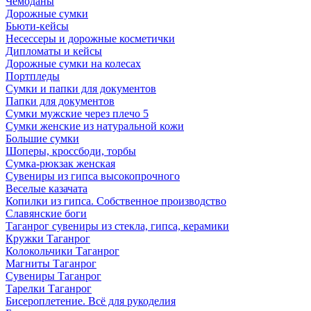
Чемоданы
Дорожные сумки
Бьюти-кейсы
Несессеры и дорожные косметички
Дипломаты и кейсы
Дорожные сумки на колесах
Портпледы
Сумки и папки для документов
Папки для документов
Сумки мужские через плечо 5
Сумки женские из натуральной кожи
Большие сумки
Шоперы, кроссбоди, торбы
Сумка-рюкзак женская
Сувениры из гипса высокопрочного
Веселые казачата
Копилки из гипса. Собственное производство
Славянские боги
Таганрог сувениры из стекла, гипса, керамики
Кружки Таганрог
Колокольчики Таганрог
Магниты Таганрог
Сувениры Таганрог
Тарелки Таганрог
Бисероплетение. Всё для рукоделия