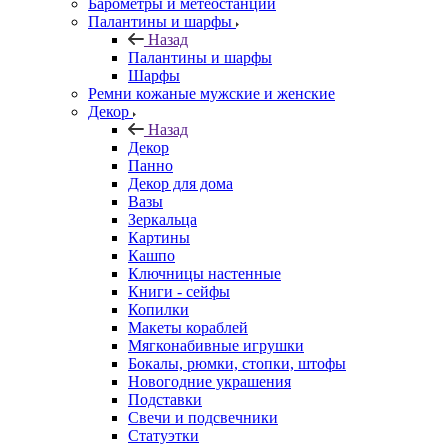
Барометры и метеостанции
Палантины и шарфы
Назад
Палантины и шарфы
Шарфы
Ремни кожаные мужские и женские
Декор
Назад
Декор
Панно
Декор для дома
Вазы
Зеркальца
Картины
Кашпо
Ключницы настенные
Книги - сейфы
Копилки
Макеты кораблей
Мягконабивные игрушки
Бокалы, рюмки, стопки, штофы
Новогодние украшения
Подставки
Свечи и подсвечники
Статуэтки