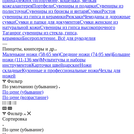
принадлежности
Портмоне, кошельки, мелкая
кожгалантерея
Портфели
Сувениры и подарки
Сувениры из
полистоуна
Сувениры из бронзы и янтаря
Сумки
Ростов
сувениры из гипса и керамики
Рюкзаки
Чемоданы и дорожные
сумки
Сумки и папки для документов
Сумки женские из
натуральной кожи
Сувениры из гипса высокопрочного
Таганрог сувениры из стекла, гипса,
керамики
Бисероплетение. Всё для рукоделия
—
Пинцеты, книпсеры и др.
Маленькие ножи (58-65 мм)
Средние ножи (74-95 мм)
Большие
ножи (111-136 мм)
Мультитулы и наборы
инструментов
Карточки швейцарские
Ножи
складные
Кухонные и профессиональные ножи
Чехлы для
ножей
Фильтр
По умолчанию (убывание)
По цене (убывание)
По цене (возрастание)
Фильтр
Сортировка
По цене (убывание)