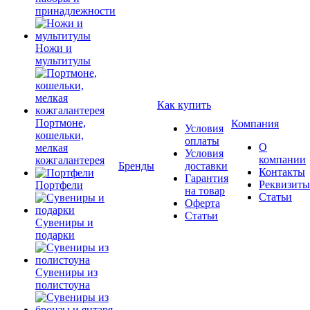
принадлежности
Ножи и
мультитулы
Как купить
Портмоне,
Компания
Условия
кошельки,
оплаты
О
мелкая
Условия
компании
кожгалантерея
Бренды
доставки
Контакты
Гарантия
Реквизиты
Портфели
на товар
Статьи
Оферта
Статьи
Сувениры и
подарки
Сувениры из
полистоуна