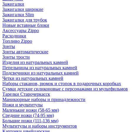
Зажигалки
Зажигалки широкие
Зажигалки Slim
Зажигалки для трубок
Новые вставные блоки
Аксессуары Zippo
Расходники
Топливо Zippo
Зонты
Зонты автоматические
Зонты трости
Изделия из натуральных камней
Пепельницы из натуральных камней
Подсвечники из натуральных камней
Четки из натуральных камней
Наборы стаканов, рюмок и стопок в подарочных коробках
Сумки детские силиконовые с персонажами из мультфильмов
Тарелки Старочеркасск
Маникюрные наборы и принадлежности
Ножи и мультитулы
Маленькие ножи (58-65 мм)
Средние ножи (74-95 мм)
Большие ножи (111-136 мм)
Мультитулы и наборы инструментов
Карточки швейцарские