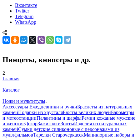
Вконтакте
Twitter
Telegram
WhatsApp
Пинцеты, книпсеры и др.
2
Главная
—
Каталог
—
Ножи и мультитулы
Аксессуары
Ежедневники и ручки
Браслеты из натуральных
камней
Подарки из хрусталя
Бюсты великих людей
Барометры
и метеостанции
Палантины и шарфы
Ремни кожаные мужские
и женские
Декор
Зажигалки
Зонты
Изделия из натуральных
камней
Сумки детские силиконовые с персонажами из
мультфильмов
Тарелки Старочеркасск
Маникюрные наборы и