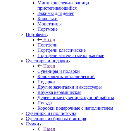
Мини кошелек-ключница
пристегивающийся
Зажимы для денег
Кошельки
Монетницы
Портмоне
Портфели
Назад
Портфели
Портфели классические
Портфели матерчатые каркасные
Сувениры и подарки
Назад
Сувениры и подарки
Колокольчик металлический
Подарки
Другие зажигалки и аксессуары
Кружка керамическая
Деревянные сувениры ручной работы
Посуда
Коробки подарочные с наполнителем
Сувениры из полистоуна
Сувениры из бронзы и янтаря
Сумки
Назад