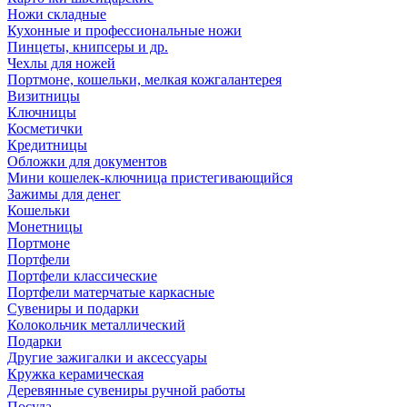
Ножи складные
Кухонные и профессиональные ножи
Пинцеты, книпсеры и др.
Чехлы для ножей
Портмоне, кошельки, мелкая кожгалантерея
Визитницы
Ключницы
Косметички
Кредитницы
Обложки для документов
Мини кошелек-ключница пристегивающийся
Зажимы для денег
Кошельки
Монетницы
Портмоне
Портфели
Портфели классические
Портфели матерчатые каркасные
Сувениры и подарки
Колокольчик металлический
Подарки
Другие зажигалки и аксессуары
Кружка керамическая
Деревянные сувениры ручной работы
Посуда