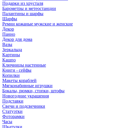
Подарки из хрусталя
Барометры и метеостанции
Палантины и шарфы
Шарфы
Ремни кожаные мужские и женские
Декор
Панно
Декор для дома
Вазы
Зеркальца
Картины
Кашпо
Ключницы настенные
Книги - сейфы
Копилки
Макеты кораблей
Мягконабивные игрушки
Бокалы, рюмки, стопки, штофы
Новогодние украшения
Подставки
Свечи и подсвечники
Статуэтки
Фоторамки
Часы
Шкатулки